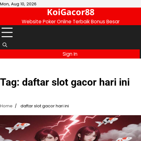
Skip
Mon, Aug 10, 2026
KoiGacor88
to
content
Website Poker Online Terbaik Bonus Besar
Sign In
Tag:
daftar slot gacor hari ini
Home
daftar slot gacor hari ini