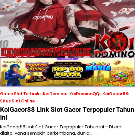
Game Slot Terbaik
KoiDomino
KoiDominoQQ
KoiGacor88
Situs Slot Online
KoiGacor88 Link Slot Gacor Terpopuler Tahun
Ini
KoiGacor88 Link Slot Gacor Terpopuler Tahun Ini – Di era
digital yang semakin berkembang, dunia…