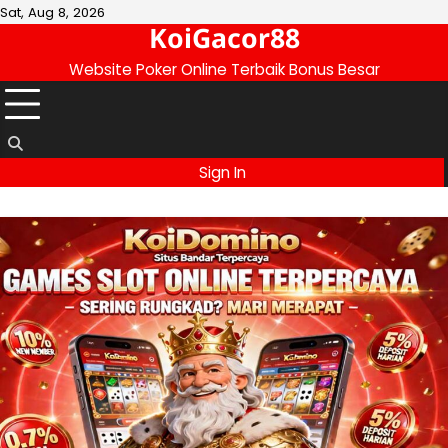
Skip
Sat, Aug 8, 2026
KoiGacor88
to
content
Website Poker Online Terbaik Bonus Besar
Sign In