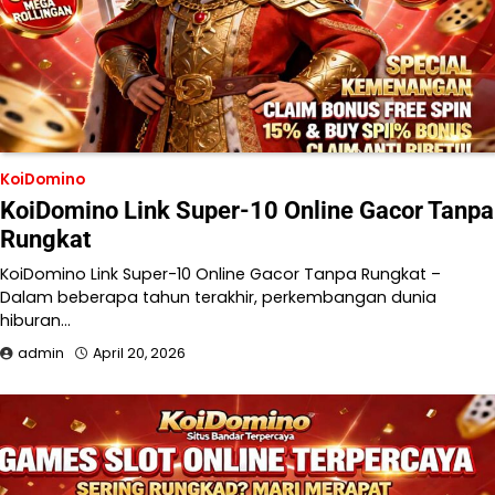
KoiDomino
KoiDomino Link Super-10 Online Gacor Tanpa
Rungkat
KoiDomino Link Super-10 Online Gacor Tanpa Rungkat –
Dalam beberapa tahun terakhir, perkembangan dunia
hiburan…
admin
April 20, 2026