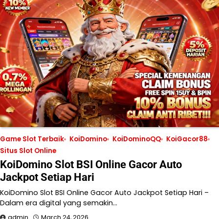
Game Slot Terbaik
KoiDomino
KoiDominoQQ
KoiGacor88
Situs Slot Online
KoiDomino Slot BSI Online Gacor Auto
Jackpot Setiap Hari
KoiDomino Slot BSI Online Gacor Auto Jackpot Setiap Hari –
Dalam era digital yang semakin…
admin
March 24, 2026