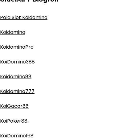
Pola Slot Koidomino
Koidomino
KoidominoPro
KoiDomino388
Koidomino88
Koidomino777
KoiGacor88
KoiPoker88
KoiDomino168