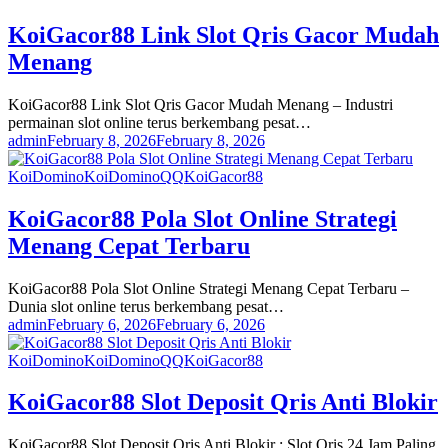
KoiGacor88 Link Slot Qris Gacor Mudah
Menang
KoiGacor88 Link Slot Qris Gacor Mudah Menang – Industri
permainan slot online terus berkembang pesat…
admin
February 8, 2026
February 8, 2026
KoiDomino
KoiDominoQQ
KoiGacor88
KoiGacor88 Pola Slot Online Strategi
Menang Cepat Terbaru
KoiGacor88 Pola Slot Online Strategi Menang Cepat Terbaru –
Dunia slot online terus berkembang pesat…
admin
February 6, 2026
February 6, 2026
KoiDomino
KoiDominoQQ
KoiGacor88
KoiGacor88 Slot Deposit Qris Anti Blokir
KoiGacor88 Slot Deposit Qris Anti Blokir : Slot Qris 24 Jam Paling