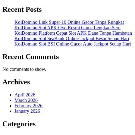
Recent Posts
KoiDomino Link Super-10 Online Gacor Tanpa Rungkat
KoiDomino Slot APK Ovo Resmi Game Lengkap Seru
KoiDomino Platform Cepat Slot APK Dana Tanpa Hambatan
KoiDomino Slot SeaBank Online Jackpot Besar Setiap Hari
KoiDomino Slot BSI Online Gacor Auto Jackpot Setiap Hari
Recent Comments
No comments to show.
Archives
April 2026
March 2026
February 2026
January 2026
Categories