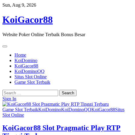
Skip
Sun, Aug 9, 2026
to
content
KoiGacor88
Website Poker Online Terbaik Bonus Besar
Home
KoiDomino
KoiGacor88
KoiDominoQQ
Situs Slot Online
Game Slot Terbaik
Search
for:
Sign In
Game Slot Terbaik
KoiDomino
KoiDominoQQ
KoiGacor88
Situs
Slot Online
KoiGacor88 Slot Pragmatic Play RTP