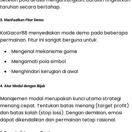
taruhan secara bertahap.
3. Manfaatkan Fitur Demo
KoiGacor88 menyediakan mode demo pada beberapa
permainan. Fitur ini sangat berguna untuk:
Mengenal mekanisme game
Mengamati pola simbol
Menghindari kerugian di awal
4. Atur Modal dengan Bijak
Manajemen modal merupakan kunci utama strategi
menang cepat. Tentukan batas menang (target profit)
dan batas kalah (stop loss). Dengan demikian, emosi
dapat dikendalikan dan permainan tetap rasional.