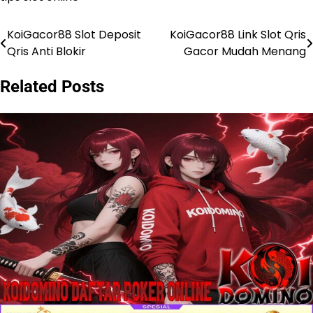
KoiGacor88 Slot Deposit
KoiGacor88 Link Slot Qris
Post
Qris Anti Blokir
Gacor Mudah Menang
navigation
Related Posts