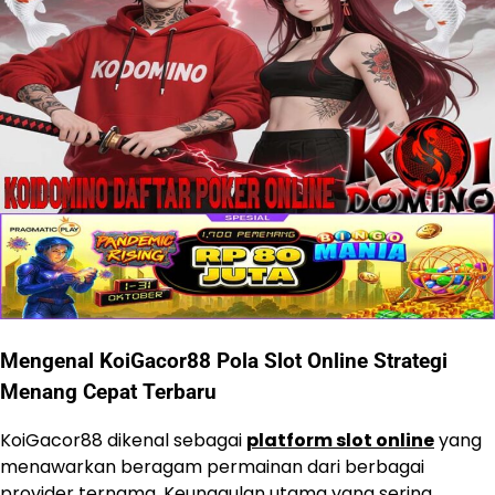
Mengenal
KoiGacor88 Pola Slot Online Strategi
Menang Cepat Terbaru
KoiGacor88 dikenal sebagai
platform slot online
yang
menawarkan beragam permainan dari berbagai
provider ternama. Keunggulan utama yang sering