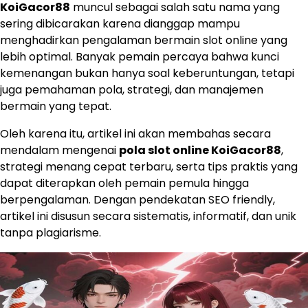
KoiGacor88
muncul sebagai salah satu nama yang
sering dibicarakan karena dianggap mampu
menghadirkan pengalaman bermain slot online yang
lebih optimal. Banyak pemain percaya bahwa kunci
kemenangan bukan hanya soal keberuntungan, tetapi
juga pemahaman pola, strategi, dan manajemen
bermain yang tepat.
Oleh karena itu, artikel ini akan membahas secara
mendalam mengenai
pola slot online KoiGacor88
,
strategi menang cepat terbaru, serta tips praktis yang
dapat diterapkan oleh pemain pemula hingga
berpengalaman. Dengan pendekatan SEO friendly,
artikel ini disusun secara sistematis, informatif, dan unik
tanpa plagiarisme.