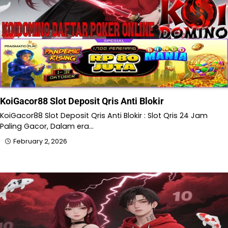
KoiGacor88 Slot Deposit Qris Anti Blokir
KoiGacor88 Slot Deposit Qris Anti Blokir : Slot Qris 24 Jam
Paling Gacor, Dalam era…
February 2, 2026