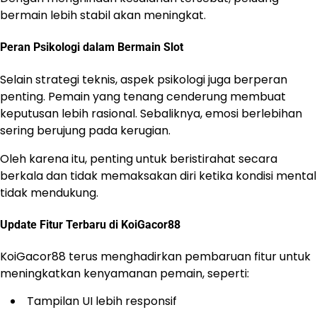
bermain lebih stabil akan meningkat.
Peran Psikologi dalam Bermain Slot
Selain strategi teknis, aspek psikologi juga berperan
penting. Pemain yang tenang cenderung membuat
keputusan lebih rasional. Sebaliknya, emosi berlebihan
sering berujung pada kerugian.
Oleh karena itu, penting untuk beristirahat secara
berkala dan tidak memaksakan diri ketika kondisi mental
tidak mendukung.
Update Fitur Terbaru di KoiGacor88
KoiGacor88 terus menghadirkan pembaruan fitur untuk
meningkatkan kenyamanan pemain, seperti:
Tampilan UI lebih responsif