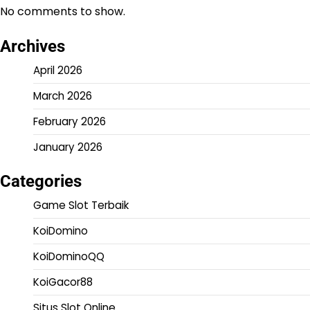
No comments to show.
Archives
April 2026
March 2026
February 2026
January 2026
Categories
Game Slot Terbaik
KoiDomino
KoiDominoQQ
KoiGacor88
Situs Slot Online