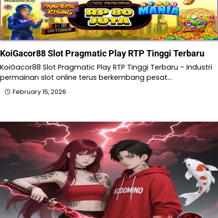
KoiGacor88 Slot Pragmatic Play RTP Tinggi Terbaru
KoiGacor88 Slot Pragmatic Play RTP Tinggi Terbaru – Industri
permainan slot online terus berkembang pesat…
February 15, 2026