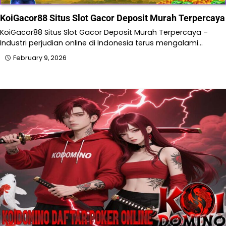
KoiGacor88 Situs Slot Gacor Deposit Murah Terpercaya
KoiGacor88 Situs Slot Gacor Deposit Murah Terpercaya –
Industri perjudian online di Indonesia terus mengalami…
February 9, 2026