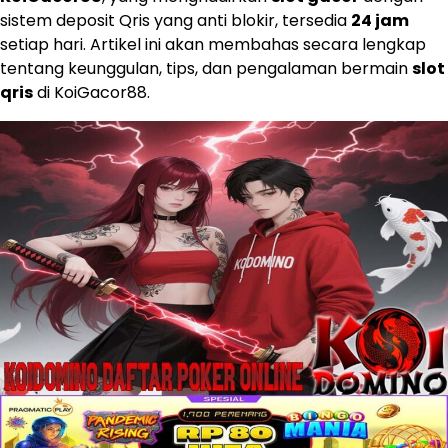
sistem deposit Qris yang anti blokir, tersedia
24 jam
setiap hari. Artikel ini akan membahas secara lengkap
tentang keunggulan, tips, dan pengalaman bermain
slot
qris
di KoiGacor88.