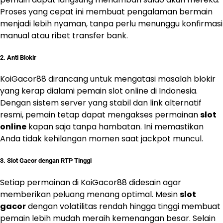
Proses yang cepat ini membuat pengalaman bermain
menjadi lebih nyaman, tanpa perlu menunggu konfirmasi
manual atau ribet transfer bank.
2.
Anti Blokir
KoiGacor88 dirancang untuk mengatasi masalah blokir
yang kerap dialami pemain slot online di Indonesia.
Dengan sistem server yang stabil dan link alternatif
resmi, pemain tetap dapat mengakses permainan
slot
online
kapan saja tanpa hambatan. Ini memastikan
Anda tidak kehilangan momen saat jackpot muncul.
3.
Slot Gacor dengan RTP Tinggi
Setiap permainan di KoiGacor88 didesain agar
memberikan peluang menang optimal. Mesin
slot
gacor
dengan volatilitas rendah hingga tinggi membuat
pemain lebih mudah meraih kemenangan besar. Selain