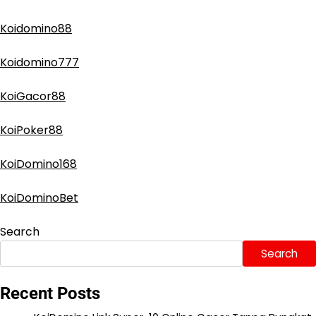
Koidomino88
Koidomino777
KoiGacor88
KoiPoker88
KoiDomino168
KoiDominoBet
Search
Search
Recent Posts