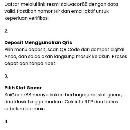
Daftar melalui link resmi KoiGacor88 dengan data
valid. Pastikan nomor HP dan email aktif untuk
keperluan verifikasi.
Deposit Menggunakan Qris
Pilih menu deposit, scan QR Code dari dompet digital
Anda, dan saldo akan langsung masuk ke akun. Proses
cepat dan tanpa ribet.
Pilih Slot Gacor
KoiGacor88 menyediakan berbagai jenis slot gacor,
dari klasik hingga modern. Cek info RTP dan bonus
sebelum bermain.