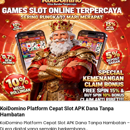
KoiDomino Platform Cepat Slot APK Dana Tanpa
Hambatan
KoiDomino Platform Cepat Slot APK Dana Tanpa Hambatan –
Di era digital yang semakin berkembang…