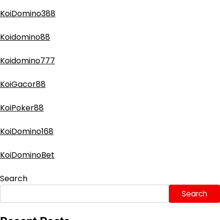
KoiDomino388
Koidomino88
Koidomino777
KoiGacor88
KoiPoker88
KoiDomino168
KoiDominoBet
Search
Search