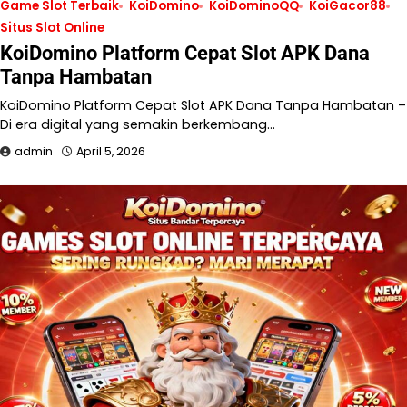
Game Slot Terbaik
KoiDomino
KoiDominoQQ
KoiGacor88
Situs Slot Online
KoiDomino Platform Cepat Slot APK Dana
Tanpa Hambatan
KoiDomino Platform Cepat Slot APK Dana Tanpa Hambatan –
Di era digital yang semakin berkembang…
admin
April 5, 2026