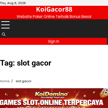
Skip
Thu, Aug 6, 2026
KoiGacor88
to
content
Website Poker Online Terbaik Bonus Besar
Sign In
Tag:
slot gacor
Home
slot gacor