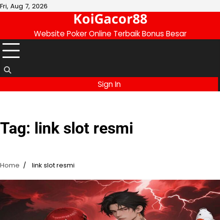
Skip
Fri, Aug 7, 2026
KoiGacor88
to
content
Website Poker Online Terbaik Bonus Besar
Sign In
Tag:
link slot resmi
Home
link slot resmi