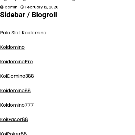
admin
February 12, 2026
Sidebar / Blogroll
Pola Slot Koidomino
Koidomino
KoidominoPro
KoiDomino388
Koidomino88
Koidomino777
KoiGacor88
KoiPoker88