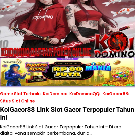
Game Slot Terbaik
KoiDomino
KoiDominoQQ
KoiGacor88
Situs Slot Online
KoiGacor88 Link Slot Gacor Terpopuler Tahun
Ini
KoiGacor88 Link Slot Gacor Terpopuler Tahun Ini – Di era
digital yang semakin berkembang, dunia…